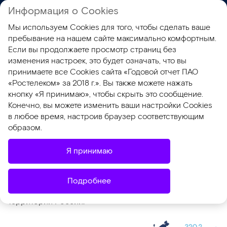
Информация о Cookies
EN
Мы используем Cookies для того, чтобы сделать ваше
ГО 2018
КСО 2018
пребывание на нашем сайте максимально комфортным.
Если вы продолжаете просмотр страниц без
изменения настроек, это будет означать, что вы
Структура и география
принимаете все Cookies сайта «Годовой отчет ПАО
«Ростелеком» за 2018 г.». Вы также можете нажать
деятельности
кнопку «Я принимаю», чтобы скрыть это сообщение.
Конечно, вы можете изменить ваши настройки Cookies
в любое время, настроив браузер соответствующим
«Ростелеком» – крупнейший в России
образом.
провайдер цифровых услуг и решений
Я принимаю
«Ростелеком» включает семь макрорегиональных
филиалов (МРФ) и несколько десятков дочерних
Подробнее
организаций (
ДЗО
), оказывающих услуги на всей
территории России.